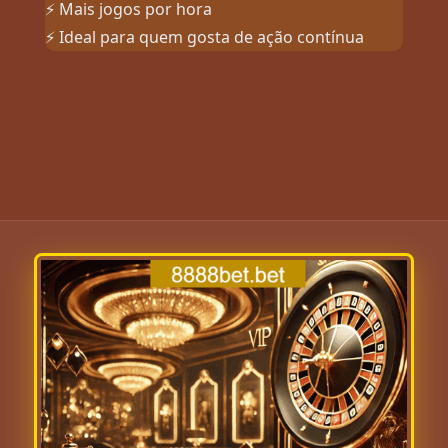
⚡ Mais jogos por hora
⚡ Ideal para quem gosta de ação contínua