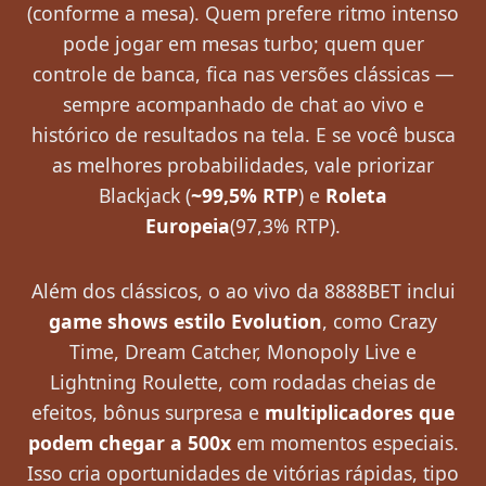
(conforme a mesa). Quem prefere ritmo intenso
pode jogar em mesas turbo; quem quer
controle de banca, fica nas versões clássicas —
sempre acompanhado de chat ao vivo e
histórico de resultados na tela. E se você busca
as melhores probabilidades, vale priorizar
Blackjack (
~99,5% RTP
) e
Roleta
Europeia
(97,3% RTP).
Além dos clássicos, o ao vivo da 8888BET inclui
game shows estilo Evolution
, como Crazy
Time, Dream Catcher, Monopoly Live e
Lightning Roulette, com rodadas cheias de
efeitos, bônus surpresa e
multiplicadores que
podem chegar a 500x
em momentos especiais.
Isso cria oportunidades de vitórias rápidas, tipo