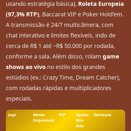
usando estratégia básica),
Roleta Europeia
(97,3% RTP)
, Baccarat VIP e Poker Hold’em.
A transmissão é 24/7 multicâmera, com
chat interativo e limites flexíveis, indo de
cerca de R$ 1 até ~R$ 50.000 por rodada,
conforme a sala. Além disso, rolam
game
shows ao vivo
no estilo dos grandes
estúdios (ex.: Crazy Time, Dream Catcher),
com rodadas rápidas e multiplicadores
especiais.
Jogo
Mesas
RTP
Aposta
Destaque
Disponíveis
Mín-
Máx