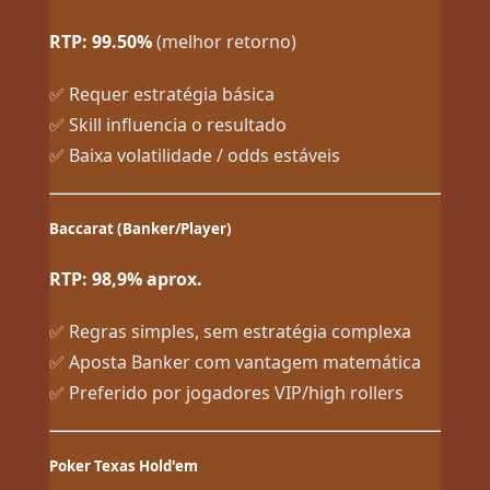
RTP: 99.50%
(melhor retorno)
✅ Requer estratégia básica
✅ Skill influencia o resultado
✅ Baixa volatilidade / odds estáveis
Baccarat (Banker/Player)
RTP: 98,9% aprox.
✅ Regras simples, sem estratégia complexa
✅ Aposta Banker com vantagem matemática
✅ Preferido por jogadores VIP/high rollers
Poker Texas Hold'em