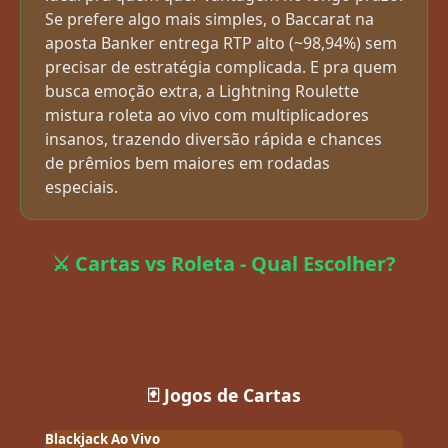
Se prefere algo mais simples, o Baccarat na
aposta Banker entrega RTP alto (~98,94%) sem
precisar de estratégia complicada. E pra quem
busca emoção extra, a Lightning Roulette
mistura roleta ao vivo com multiplicadores
insanos, trazendo diversão rápida e chances
de prêmios bem maiores em rodadas
especiais.
⚔️ Cartas vs Roleta - Qual Escolher?
🃏 Jogos de Cartas
Blackjack Ao Vivo