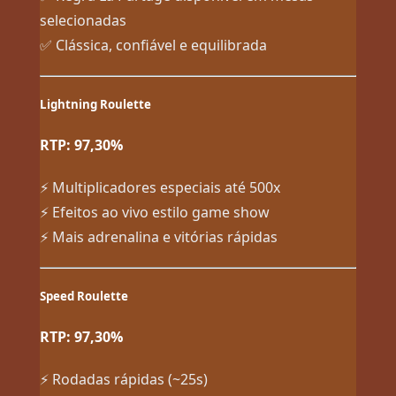
selecionadas
✅ Clássica, confiável e equilibrada
Lightning Roulette
RTP: 97,30%
⚡ Multiplicadores especiais até 500x
⚡ Efeitos ao vivo estilo game show
⚡ Mais adrenalina e vitórias rápidas
Speed Roulette
RTP: 97,30%
⚡ Rodadas rápidas (~25s)